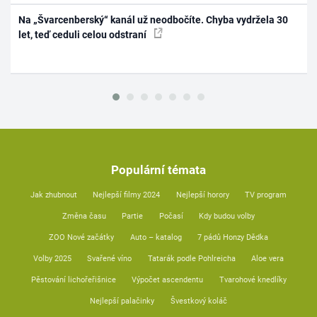
Na „Švarcenberský“ kanál už neodbočíte. Chyba vydržela 30
let, teď ceduli celou odstraní
Populární témata
Jak zhubnout
Nejlepší filmy 2024
Nejlepší horory
TV program
Změna času
Partie
Počasí
Kdy budou volby
ZOO Nové začátky
Auto – katalog
7 pádů Honzy Dědka
Volby 2025
Svařené víno
Tatarák podle Pohlreicha
Aloe vera
Pěstování lichořeřišnice
Výpočet ascendentu
Tvarohové knedlíky
Nejlepší palačinky
Švestkový koláč