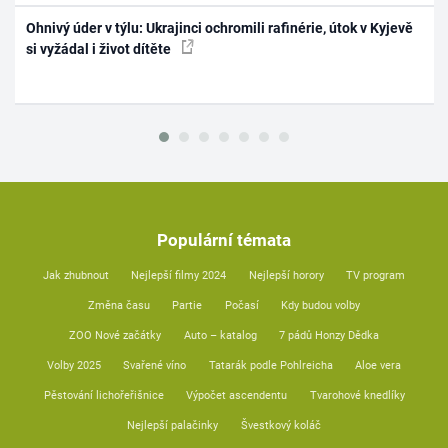
Ohnivý úder v týlu: Ukrajinci ochromili rafinérie, útok v Kyjevě
si vyžádal i život dítěte
Populární témata
Jak zhubnout
Nejlepší filmy 2024
Nejlepší horory
TV program
Změna času
Partie
Počasí
Kdy budou volby
ZOO Nové začátky
Auto – katalog
7 pádů Honzy Dědka
Volby 2025
Svařené víno
Tatarák podle Pohlreicha
Aloe vera
Pěstování lichořeřišnice
Výpočet ascendentu
Tvarohové knedlíky
Nejlepší palačinky
Švestkový koláč