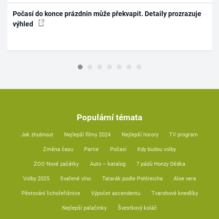
Počasí do konce prázdnin může překvapit. Detaily prozrazuje
výhled
Populární témata
Jak zhubnout
Nejlepší filmy 2024
Nejlepší horory
TV program
Změna času
Partie
Počasí
Kdy budou volby
ZOO Nové začátky
Auto – katalog
7 pádů Honzy Dědka
Volby 2025
Svařené víno
Tatarák podle Pohlreicha
Aloe vera
Pěstování lichořeřišnice
Výpočet ascendentu
Tvarohové knedlíky
Nejlepší palačinky
Švestkový koláč