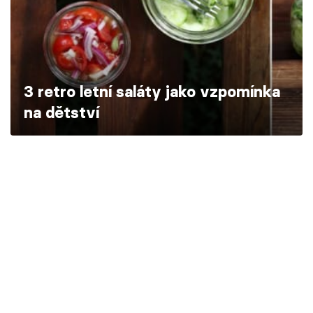
Škola vaření
Recepty z TV
Speciál: Cuketa
3 retro letní saláty jako vzpomínka
na dětství
Těhotnej kuchař
Sledujte prima+
Přihlášení
Sledujte nás