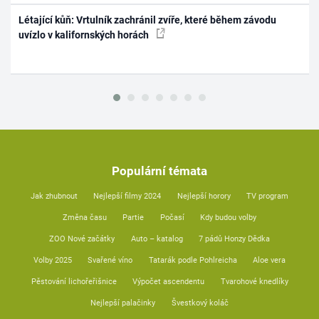
Létající kůň: Vrtulník zachránil zvíře, které během závodu
uvízlo v kalifornských horách
Populární témata
Jak zhubnout
Nejlepší filmy 2024
Nejlepší horory
TV program
Změna času
Partie
Počasí
Kdy budou volby
ZOO Nové začátky
Auto – katalog
7 pádů Honzy Dědka
Volby 2025
Svařené víno
Tatarák podle Pohlreicha
Aloe vera
Pěstování lichořeřišnice
Výpočet ascendentu
Tvarohové knedlíky
Nejlepší palačinky
Švestkový koláč