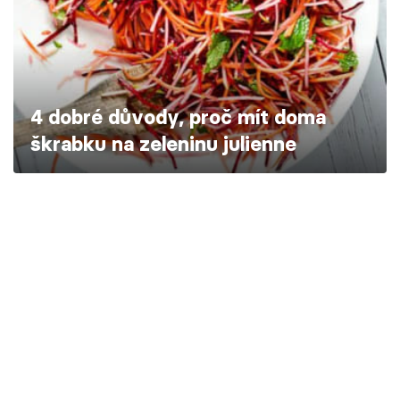
Škola vaření
Recepty z TV
Speciál: Cuketa
4 dobré důvody, proč mít doma
škrabku na zeleninu julienne
Těhotnej kuchař
Sledujte prima+
Přihlášení
Sledujte nás