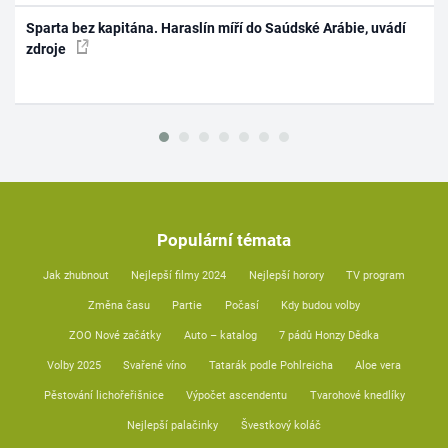
Sparta bez kapitána. Haraslín míří do Saúdské Arábie, uvádí
zdroje
Populární témata
Jak zhubnout
Nejlepší filmy 2024
Nejlepší horory
TV program
Změna času
Partie
Počasí
Kdy budou volby
ZOO Nové začátky
Auto – katalog
7 pádů Honzy Dědka
Volby 2025
Svařené víno
Tatarák podle Pohlreicha
Aloe vera
Pěstování lichořeřišnice
Výpočet ascendentu
Tvarohové knedlíky
Nejlepší palačinky
Švestkový koláč