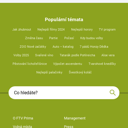
Populární témata
Jak zhubnout
Nejlepší filmy 2024
Nejlepší horory
TV program
Změna času
Partie
Počasí
Kdy budou volby
ZOO Nové začátky
Auto – katalog
7 pádů Honzy Dědka
Volby 2025
Svařené víno
Tatarák podle Pohlreicha
Aloe vera
Pěstování lichořeřišnice
Výpočet ascendentu
Tvarohové knedlíky
Nejlepší palačinky
Švestkový koláč
O FTV Prima
Management
Volná místa
Press