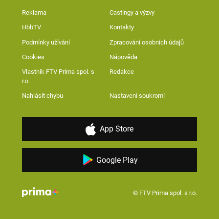
Reklama
Castingy a výzvy
HbbTV
Kontakty
Podmínky užívání
Zpracování osobních údajů
Cookies
Nápověda
Vlastník FTV Prima spol. s
Redakce
r.o.
Nahlásit chybu
Nastavení soukromí
App Store
Google Play
© FTV Prima spol. s r.o.