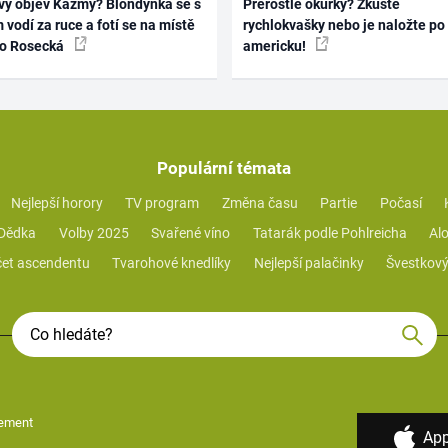
vý objev Kazmy? Blondýnka se s
Přerostlé okurky? Zkuste
 vodí za ruce a fotí se na místě
rychlokvašky nebo je naložte po
ko Rosecká
americku!
Populární témata
Nejlepší horory
TV program
Změna času
Partie
Počasí
 Dědka
Volby 2025
Svařené víno
Tatarák podle Pohlreicha
Alo
et ascendentu
Tvarohové knedlíky
Nejlepší palačinky
Švestkový
ement
App