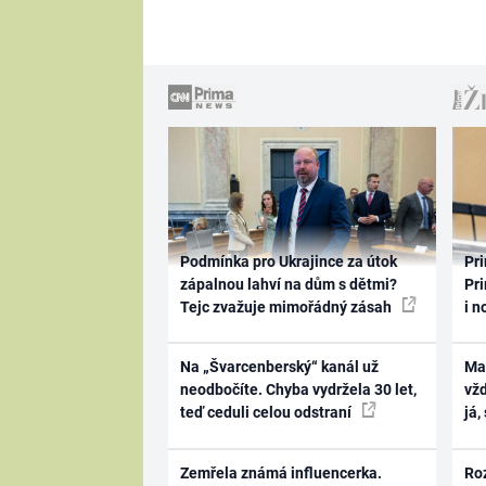
Podmínka pro Ukrajince za útok
Pri
zápalnou lahví na dům s dětmi?
Pri
Tejc zvažuje mimořádný zásah
i n
Na „Švarcenberský“ kanál už
Ma
neodbočíte. Chyba vydržela 30 let,
vž
teď ceduli celou odstraní
já,
Zemřela známá influencerka.
Ro