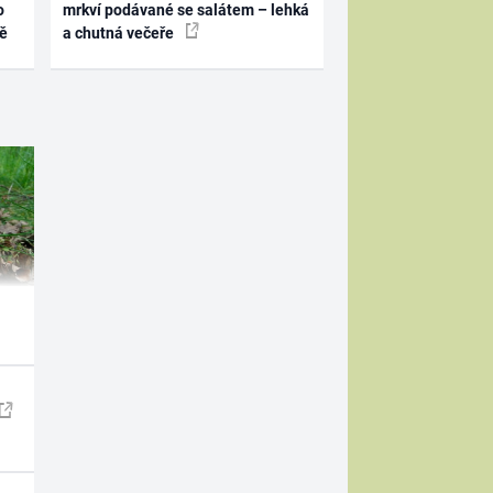
o
mrkví podávané se salátem – lehká
ně
a chutná večeře