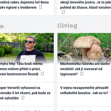
outěná rakev, dojemná řeč Bona
okraji lávového jezera. Je to jak
zpěv Irglové s Vedderem
pohled do Slunce, hlásil vzruše
rtyho frky: Táta kvůli mému
Muchomůrku růžovku ani sucho
oru málem přišel o práci,
nezdolá! Jak ji rozeznat od
práví kontroverzní Řezník
tygrované?
per Vercetti vyfasoval na
V srpnu nezapomeňte přesadit
vensku 5 let vězení, pak bude ze
velkokvěté kosatce. Jak na to?
mě vyhoštěn