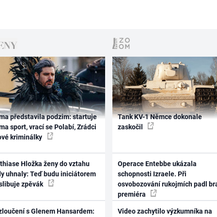
ma představila podzim: startuje
Tank KV-1 Němce dokonale
ma sport, vrací se Polabí, Zrádci
zaskočil
ové kriminálky
thiase Hložka ženy do vztahu
Operace Entebbe ukázala
dy uhnaly: Teď budu iniciátorem
schopnosti Izraele. Při
 slibuje zpěvák
osvobozování rukojmích padl br
premiéra
zloučení s Glenem Hansardem:
Video zachytilo výzkumníka na