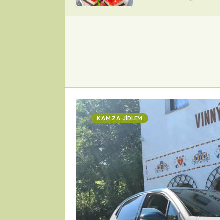
nepotřebujete troubu
ZDENĚK
ČESKO NA TALÍŘI
POHLREICH
KAROLÍNA,
JAROSLAV SAPÍK
DOMÁCÍ
KUCHAŘKA
KAROLÍNA
KAMBERSKÁ
KAM ZA JÍDLEM