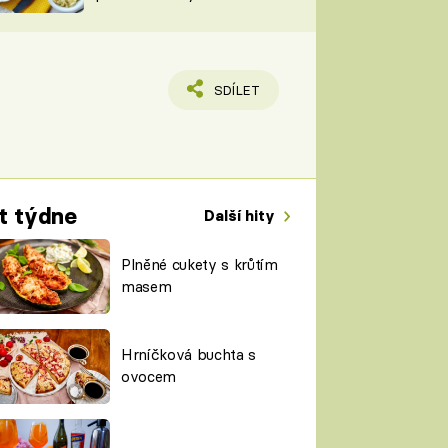
TORKY
ESH
SDÍLET
t týdne
Další hity
Plněné cukety s krůtím
masem
Hrníčková buchta s
ovocem