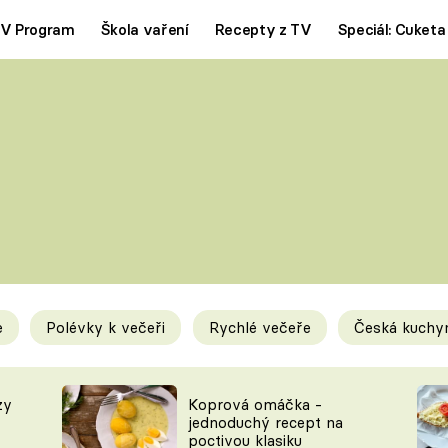
V Program
Škola vaření
Recepty z TV
Speciál: Cuketa
Polévky
Saláty
ČESKÁ KLASIKA
TĚSTOVIN
SILNÉ VÝVARY
SLADKÉ
KRÉMOVÉ
BEZMASÁ J
e
Polévky k večeři
Rychlé večeře
Česká kuchy
y
Tipy a triky
Novink
zy
Koprová omáčka -
jednoduchý recept na
poctivou klasiku
KAM ZA JÍDLEM
BLOG