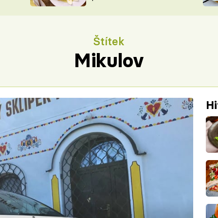
ŠÉFREDAK
VYCHYTÁVKY
SOUTĚŽ FR
NA NÁKUPECH
Štítek
ČASOPIS
Mikulov
Hi