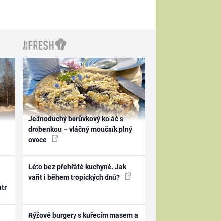
Jednoduchý borůvkový koláč s
drobenkou – vláčný moučník plný
ovoce
Léto bez přehřáté kuchyně. Jak
vařit i během tropických dnů?
atr
Rýžové burgery s kuřecím masem a