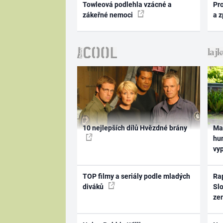
Towleová podlehla vzácné a
Pr
zákeřné nemoci
a 
10 nejlepších dílů Hvězdné brány
Ma
hum
vy
TOP filmy a seriály podle mladých
Rap
diváků
Slo
ze