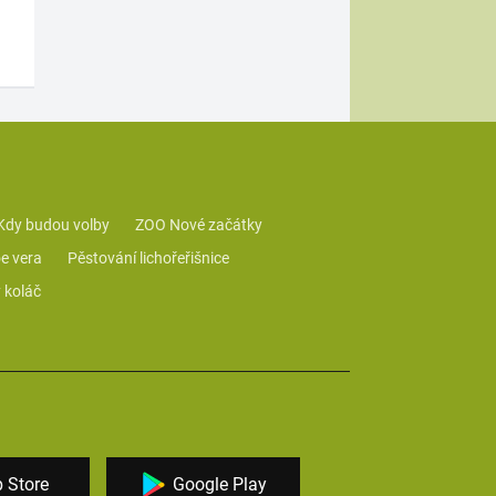
Kdy budou volby
ZOO Nové začátky
e vera
Pěstování lichořeřišnice
 koláč
 Store
Google Play