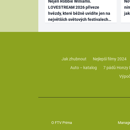
Nejen Robbie Williams.
No
LOVESTREAM 2026 přiveze
ním
hvězdy, které běžně uvidíte jen na
ja
největších světových festivalech
Jak zhubnout
Nejlepší filmy 2024
Auto – katalog
7 pádů Honzy
Výpoč
O FTV Prima
Manag