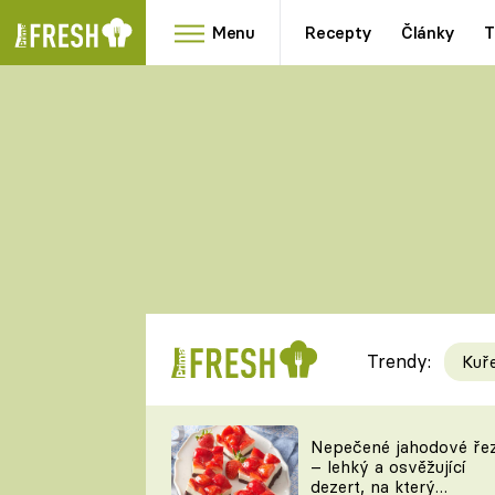
Menu
Recepty
Články
T
Oblíbené
Přílohy
recepty
HRANOLKY
HOUBY
KNEDLÍKY
DÝNĚ
KAŠE
RYCHLOVKY
Trendy:
Kuř
Populární
Videorecept
Nepečené jahodové ře
– lehký a osvěžující
kuchaři
dezert, na který
TEĎ VAŘÍ ŠÉF!