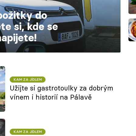
požitky do
te si, kde se
napijete!
KAM ZA JÍDLEM
Užijte si gastrotoulky za dobrým
vínem i historií na Pálavě
KAM ZA JÍDLEM