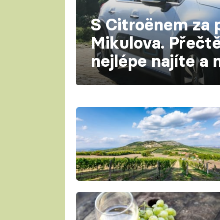
S Citroënem za 
Mikulova. Přečtě
nejlépe najíte a 