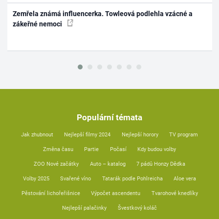
Zemřela známá influencerka. Towleová podlehla vzácné a
zákeřné nemoci
Populární témata
Jak zhubnout
Nejlepší filmy 2024
Nejlepší horory
TV program
Změna času
Partie
Počasí
Kdy budou volby
ZOO Nové začátky
Auto – katalog
7 pádů Honzy Dědka
Volby 2025
Svařené víno
Tatarák podle Pohlreicha
Aloe vera
Pěstování lichořeřišnice
Výpočet ascendentu
Tvarohové knedlíky
Nejlepší palačinky
Švestkový koláč