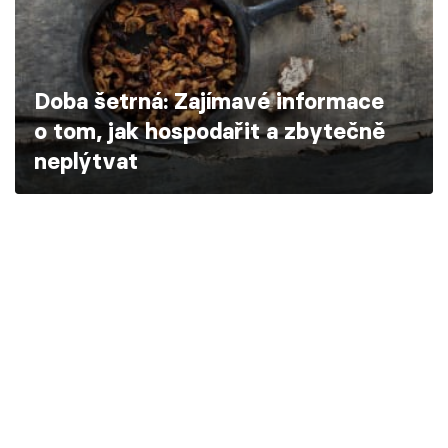
Škola vaření
Recepty z TV
Doba šetrná: Zajímavé informace
Speciál: Cuketa
o tom, jak hospodařit a zbytečně
neplýtvat
Těhotnej kuchař
Sledujte prima+
Přihlášení
Sledujte nás