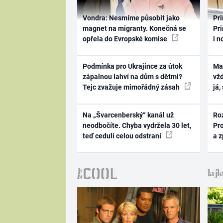
Vondra: Nesmíme působit jako
Pri
magnet na migranty. Konečná se
Pri
opřela do Evropské komise
i n
Podmínka pro Ukrajince za útok
Ma
zápalnou lahví na dům s dětmi?
vž
Tejc zvažuje mimořádný zásah
já,
Na „Švarcenberský“ kanál už
Ro
neodbočíte. Chyba vydržela 30 let,
Pr
teď ceduli celou odstraní
a 