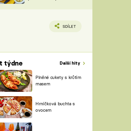
TORKY
ESH
SDÍLET
t týdne
Další hity
Plněné cukety s krůtím
masem
Hrníčková buchta s
ovocem