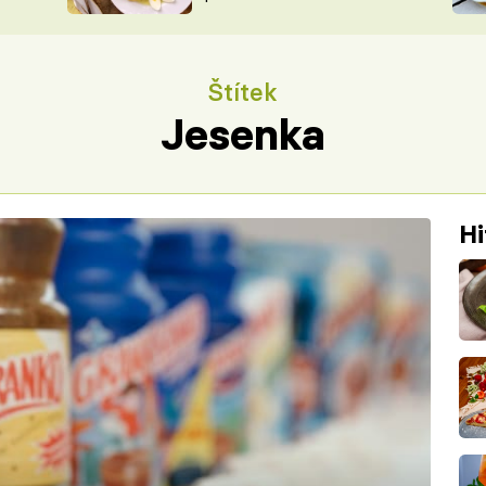
ŠÉFREDAK
VYCHYTÁVKY
SOUTĚŽ FR
NA NÁKUPECH
Štítek
ČASOPIS
Jesenka
Hi