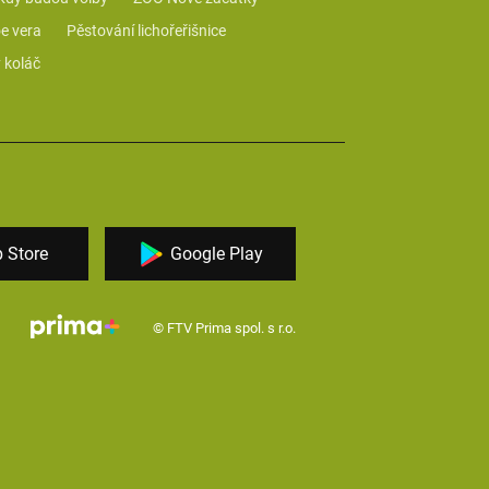
e vera
Pěstování lichořeřišnice
 koláč
 Store
Google Play
© FTV Prima spol. s r.o.