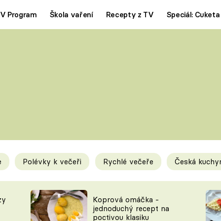
V Program
Škola vaření
Recepty z TV
Speciál: Cuketa
Polévky
Saláty
ČESKÁ KLASIKA
TĚSTOVIN
SILNÉ VÝVARY
SLADKÉ
KRÉMOVÉ
BEZMASÁ J
e
Polévky k večeři
Rychlé večeře
Česká kuchy
y
Tipy a triky
Novink
zy
Koprová omáčka -
jednoduchý recept na
poctivou klasiku
KAM ZA JÍDLEM
BLOG