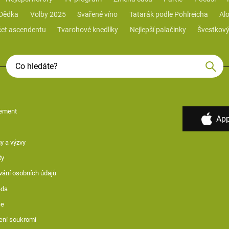
 Dědka
Volby 2025
Svařené víno
Tatarák podle Pohlreicha
Alo
et ascendentu
Tvarohové knedlíky
Nejlepší palačinky
Švestkový
ement
App
y a výzvy
ty
vání osobních údajů
ěda
ce
ení soukromí