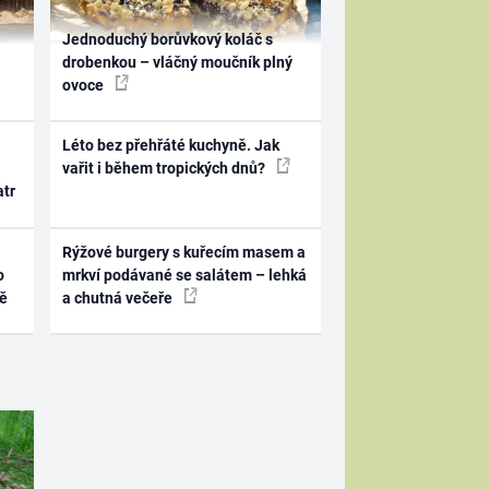
Jednoduchý borůvkový koláč s
drobenkou – vláčný moučník plný
ovoce
Léto bez přehřáté kuchyně. Jak
vařit i během tropických dnů?
atr
Rýžové burgery s kuřecím masem a
o
mrkví podávané se salátem – lehká
ně
a chutná večeře