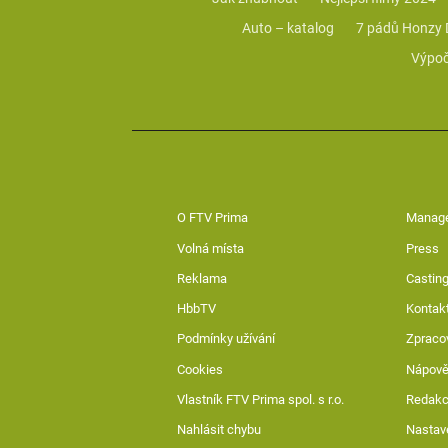
Auto – katalog
7 pádů Honzy
Výpoč
O FTV Prima
Manag
Volná místa
Press
Reklama
Casting
HbbTV
Kontak
Podmínky užívání
Zpraco
Cookies
Nápov
Vlastník FTV Prima spol. s r.o.
Redak
Nahlásit chybu
Nastav