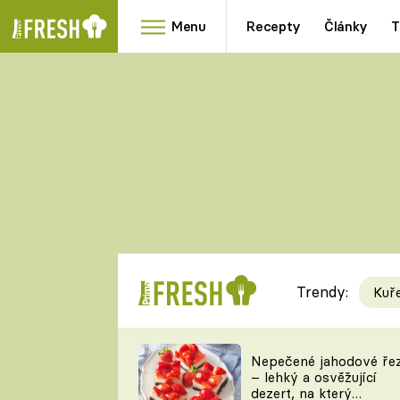
Menu
Recepty
Články
T
Oblíbené
Přílohy
recepty
HRANOLKY
HOUBY
KNEDLÍKY
DÝNĚ
KAŠE
RYCHLOVKY
Trendy:
Kuř
Populární
Videorecept
Nepečené jahodové ře
– lehký a osvěžující
kuchaři
dezert, na který
TEĎ VAŘÍ ŠÉF!