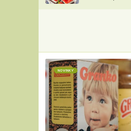
nepotřebujete troubu
ZDENĚK
ČESKO NA TALÍŘI
POHLREICH
KAROLÍNA,
JAROSLAV SAPÍK
DOMÁCÍ
KUCHAŘKA
KAROLÍNA
KAMBERSKÁ
NOVINKY