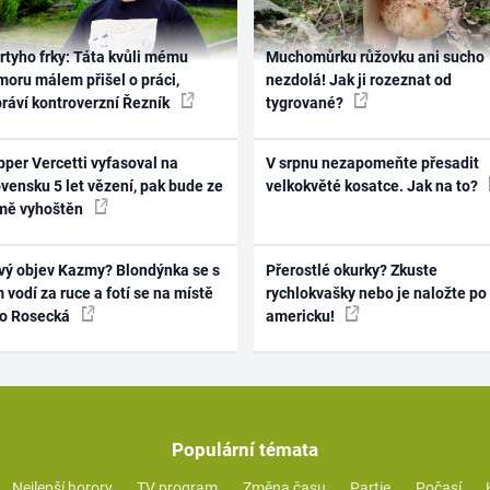
rtyho frky: Táta kvůli mému
Muchomůrku růžovku ani sucho
oru málem přišel o práci,
nezdolá! Jak ji rozeznat od
práví kontroverzní Řezník
tygrované?
per Vercetti vyfasoval na
V srpnu nezapomeňte přesadit
vensku 5 let vězení, pak bude ze
velkokvěté kosatce. Jak na to?
mě vyhoštěn
vý objev Kazmy? Blondýnka se s
Přerostlé okurky? Zkuste
 vodí za ruce a fotí se na místě
rychlokvašky nebo je naložte po
ko Rosecká
americku!
Populární témata
Nejlepší horory
TV program
Změna času
Partie
Počasí