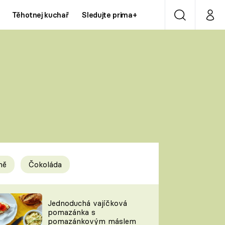
Těhotnej kuchař
Sledujte prima+
Vyhledávání
Můj p
Prima+
Y
CNN Prima NEWS
Prima ZOOM
ÍDLA
Prima LIVING
Prima Ženy
ně
Čokoláda
Prima LAJK
y
Jednoduchá vajíčková
pomazánka s
Sledujte nás
pomazánkovým máslem