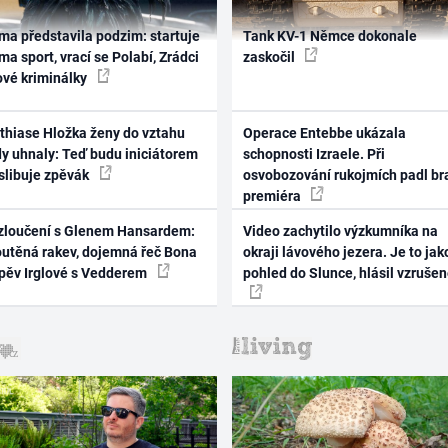
ma představila podzim: startuje
Tank KV-1 Němce dokonale
ma sport, vrací se Polabí, Zrádci
zaskočil
ové kriminálky
thiase Hložka ženy do vztahu
Operace Entebbe ukázala
dy uhnaly: Teď budu iniciátorem
schopnosti Izraele. Při
 slibuje zpěvák
osvobozování rukojmích padl br
premiéra
zloučení s Glenem Hansardem:
Video zachytilo výzkumníka na
outěná rakev, dojemná řeč Bona
okraji lávového jezera. Je to jak
zpěv Irglové s Vedderem
pohled do Slunce, hlásil vzruše