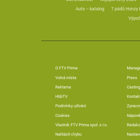
Auto – katalog
7 pádů Honzy
Výpoč
O FTV Prima
Manag
Volná místa
Press
Reklama
Casting
HbbTV
Kontak
Podmínky užívání
Zpraco
Cookies
Nápov
Vlastník FTV Prima spol. s r.o.
Redak
Nahlásit chybu
Nastav