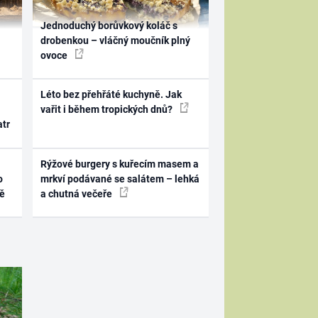
Jednoduchý borůvkový koláč s
drobenkou – vláčný moučník plný
ovoce
Léto bez přehřáté kuchyně. Jak
vařit i během tropických dnů?
atr
Rýžové burgery s kuřecím masem a
o
mrkví podávané se salátem – lehká
ně
a chutná večeře