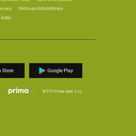
e vera
Pěstování lichořeřišnice
 koláč
 Store
Google Play
© FTV Prima spol. s r.o.