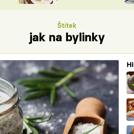
ŠÉFREDAK
VYCHYTÁVKY
SOUTĚŽ FR
NA NÁKUPECH
Štítek
ČASOPIS
jak na bylinky
Hi