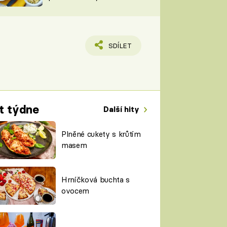
TORKY
ESH
SDÍLET
t týdne
Další hity
Plněné cukety s krůtím
masem
Hrníčková buchta s
ovocem