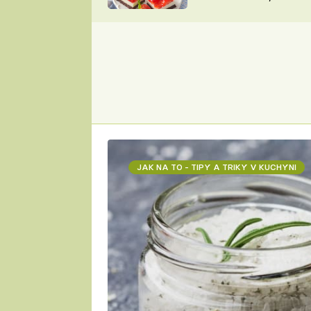
nepotřebujete troubu
ZDENĚK
ČESKO NA TALÍŘI
POHLREICH
KAROLÍNA,
JAROSLAV SAPÍK
DOMÁCÍ
KUCHAŘKA
KAROLÍNA
KAMBERSKÁ
JAK NA TO - TIPY A TRIKY V KUCHYNI