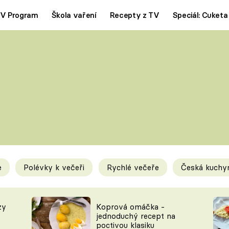
V Program
Škola vaření
Recepty z TV
Speciál: Cuketa
Polévky
Saláty
ČESKÁ KLASIKA
TĚSTOVIN
SILNÉ VÝVARY
SLADKÉ
KRÉMOVÉ
BEZMASÁ J
e
Polévky k večeři
Rychlé večeře
Česká kuchy
y
Tipy a triky
Novink
zy
Koprová omáčka -
jednoduchý recept na
poctivou klasiku
KAM ZA JÍDLEM
BLOG