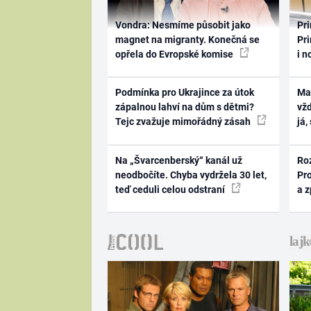
Vondra: Nesmíme působit jako
Pri
magnet na migranty. Konečná se
Pri
opřela do Evropské komise
i n
Podmínka pro Ukrajince za útok
Ma
zápalnou lahví na dům s dětmi?
vž
Tejc zvažuje mimořádný zásah
já,
Na „Švarcenberský“ kanál už
Ro
neodbočíte. Chyba vydržela 30 let,
Pr
teď ceduli celou odstraní
a 