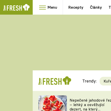
Menu
Recepty
Články
T
Oblíbené
Přílohy
recepty
HRANOLKY
HOUBY
KNEDLÍKY
DÝNĚ
KAŠE
RYCHLOVKY
Trendy:
Kuř
Populární
Videorecept
Nepečené jahodové ře
– lehký a osvěžující
kuchaři
dezert, na který
TEĎ VAŘÍ ŠÉF!