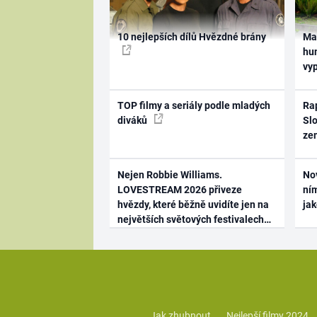
10 nejlepších dílů Hvězdné brány
Ma
hum
vy
TOP filmy a seriály podle mladých
Rap
diváků
Slo
ze
Nejen Robbie Williams.
No
LOVESTREAM 2026 přiveze
ním
hvězdy, které běžně uvidíte jen na
ja
největších světových festivalech
Jak zhubnout
Nejlepší filmy 2024