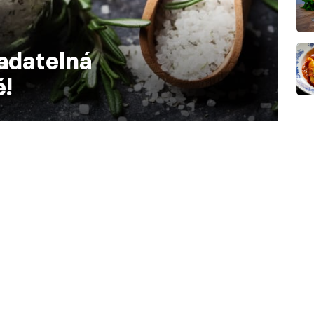
adatelná
!