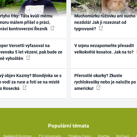
rtyho frky: Táta kvůli mému
Muchomůrku růžovku ani sucho
oru málem přišel o práci,
nezdolá! Jak ji rozeznat od
práví kontroverzní Řezník
tygrované?
per Vercetti vyfasoval na
V srpnu nezapomeňte přesadit
vensku 5 let vězení, pak bude ze
velkokvěté kosatce. Jak na to?
mě vyhoštěn
vý objev Kazmy? Blondýnka se s
Přerostlé okurky? Zkuste
 vodí za ruce a fotí se na místě
rychlokvašky nebo je naložte po
ko Rosecká
americku!
Populární témata
Nejlepší horory
TV program
Změna času
Partie
Počasí