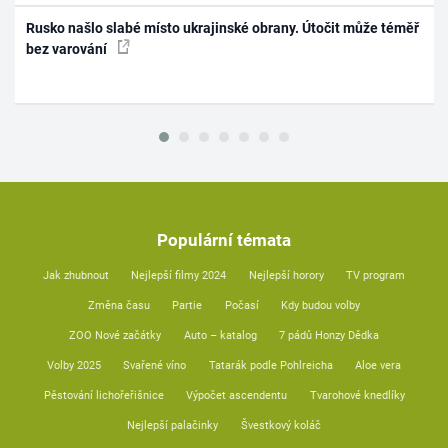
Rusko našlo slabé místo ukrajinské obrany. Útočit může téměř
bez varování
Populární témata
Jak zhubnout
Nejlepší filmy 2024
Nejlepší horory
TV program
Změna času
Partie
Počasí
Kdy budou volby
ZOO Nové začátky
Auto – katalog
7 pádů Honzy Dědka
Volby 2025
Svařené víno
Tatarák podle Pohlreicha
Aloe vera
Pěstování lichořeřišnice
Výpočet ascendentu
Tvarohové knedlíky
Nejlepší palačinky
Švestkový koláč