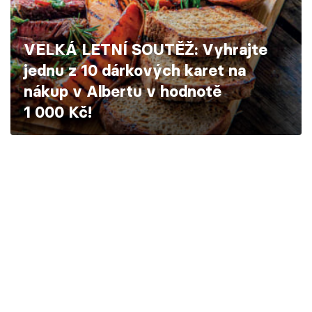
Škola vaření
VELKÁ LETNÍ SOUTĚŽ: Vyhrajte
Recepty z TV
jednu z 10 dárkových karet na
Speciál: Cuketa
nákup v Albertu v hodnotě
1 000 Kč!
Těhotnej kuchař
Sledujte prima+
Přihlášení
Sledujte nás