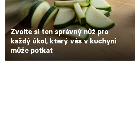
Škola vaření
Recepty z TV
Zvolte si ten správný nůž pro
Speciál: Cuketa
každý úkol, který vás v kuchyni
může potkat
Těhotnej kuchař
Sledujte prima+
Přihlášení
Sledujte nás