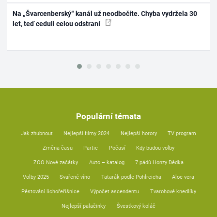
Na „Švarcenberský“ kanál už neodbočíte. Chyba vydržela 30
let, teď ceduli celou odstraní
Populární témata
Jak zhubnout
Nejlepší filmy 2024
Nejlepší horory
TV program
Změna času
Partie
Počasí
Kdy budou volby
ZOO Nové začátky
Auto – katalog
7 pádů Honzy Dědka
Volby 2025
Svařené víno
Tatarák podle Pohlreicha
Aloe vera
Pěstování lichořeřišnice
Výpočet ascendentu
Tvarohové knedlíky
Nejlepší palačinky
Švestkový koláč