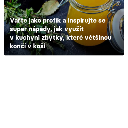
Škola vaření
Vařte jako profík a inspirujte se
Recepty z TV
super nápady, jak využít
Speciál: Cuketa
v kuchyni zbytky, které většinou
končí v koši
Těhotnej kuchař
Sledujte prima+
Přihlášení
Sledujte nás