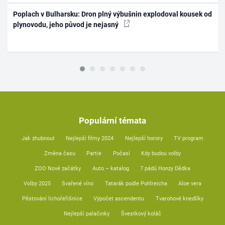
Poplach v Bulharsku: Dron plný výbušnin explodoval kousek od
plynovodu, jeho původ je nejasný
Populární témata
Jak zhubnout
Nejlepší filmy 2024
Nejlepší horory
TV program
Změna času
Partie
Počasí
Kdy budou volby
ZOO Nové začátky
Auto – katalog
7 pádů Honzy Dědka
Volby 2025
Svařené víno
Tatarák podle Pohlreicha
Aloe vera
Pěstování lichořeřišnice
Výpočet ascendentu
Tvarohové knedlíky
Nejlepší palačinky
Švestkový koláč