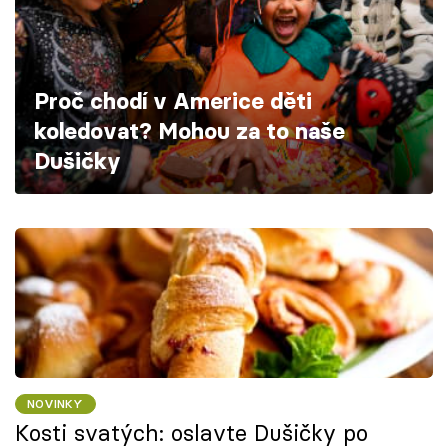
Škola vaření
Recepty z TV
Proč chodí v Americe děti
Speciál: Cuketa
koledovat? Mohou za to naše
Dušičky
Těhotnej kuchař
Sledujte prima+
Přihlášení
Sledujte nás
NOVINKY
Kosti svatých: oslavte Dušičky po