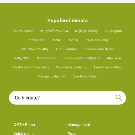
Populární témata
Jak zhubnout
Nejlepší filmy 2024
Nejlepší horory
TV program
Změna času
Partie
Počasí
Kdy budou volby
ZOO Nové začátky
Auto – katalog
7 pádů Honzy Dědka
Volby 2025
Svařené víno
Tatarák podle Pohlreicha
Aloe vera
Pěstování lichořeřišnice
Výpočet ascendentu
Tvarohové knedlíky
Nejlepší palačinky
Švestkový koláč
O FTV Prima
Management
Volná místa
Press