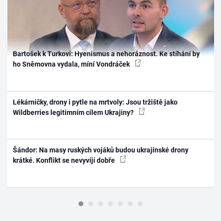
Bartošek k Turkovi: Hyenismus a nehoráznost. Ke stíhání by
ho Sněmovna vydala, míní Vondráček
Lékárničky, drony i pytle na mrtvoly: Jsou tržiště jako
Wildberries legitimním cílem Ukrajiny?
Šándor: Na masy ruských vojáků budou ukrajinské drony
krátké. Konflikt se nevyvíjí dobře