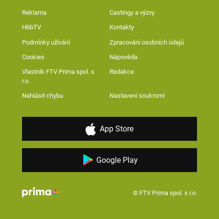
Reklama
Castingy a výzvy
HbbTV
Kontakty
Podmínky užívání
Zpracování osobních údajů
Cookies
Nápověda
Vlastník FTV Prima spol. s
Redakce
r.o.
Nahlásit chybu
Nastavení soukromí
App Store
Google Play
© FTV Prima spol. s r.o.