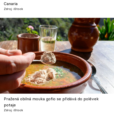
Canaria
Škola vaření
Zdroj: iStock
Recepty z TV
Speciál: Cuketa
Těhotnej kuchař
Sledujte prima+
Přihlášení
Sledujte nás
Pražená obilná mouka gofio se přidává do polévek
potaje
Zdroj: iStock