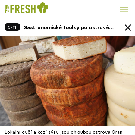
Gastronomické toulky po ostrově
6
/
11
Kuře
Polévky k večeři
Rychlé večeře
Trendy:
Gran Canaria
Česká kuchyně
Čokoláda
Témata
Recepty
Články
TV Program
Lokální ovčí a kozí sýry jsou chloubou ostrova Gran