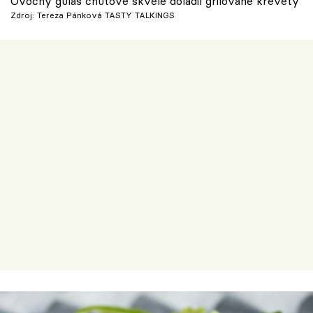
Ovocný guláš chuťově skvěle doladil grilované krevety
Zdroj: Tereza Pánková TASTY TALKINGS