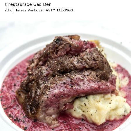
z restaurace Gao Den
Škola vaření
Zdroj: Tereza Pánková TASTY TALKINGS
Recepty z TV
Speciál: Cuketa
Těhotnej kuchař
Sledujte prima+
Přihlášení
Sledujte nás