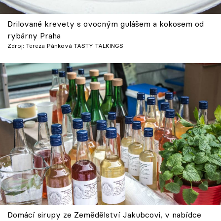
Drilované krevety s ovocným gulášem a kokosem od
rybárny Praha
Zdroj: Tereza Pánková TASTY TALKINGS
Domácí sirupy ze Zemědělství Jakubcovi, v nabídce