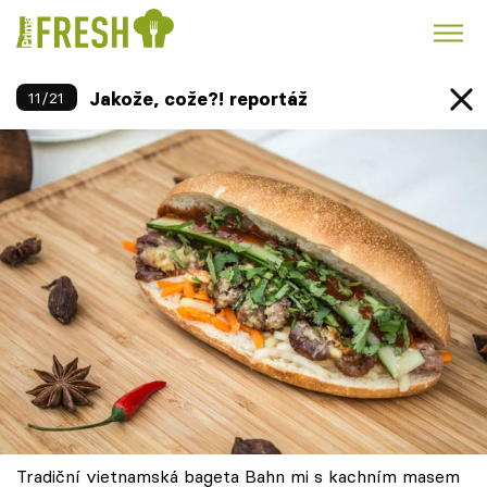
Jakože, cože?! reportáž
11
/
21
Kuře
Polévky k večeři
Rychlé večeře
Trendy:
Česká kuchyně
Čokoláda
Témata
Recepty
Články
TV Program
Tradiční vietnamská bageta Bahn mi s kachním masem