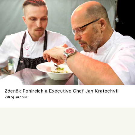
Škola vaření
Recepty z TV
Speciál: Cuketa
Těhotnej kuchař
Sledujte prima+
Přihlášení
Zdeněk Pohlreich a Executive Chef Jan Kratochvíl
Zdroj: archiv
Sledujte nás