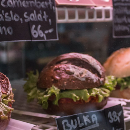
ŠÉFREDAK
VYCHYTÁVKY
SOUTĚŽ FR
NA NÁKUPECH
ČASOPIS