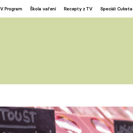
V Program
Škola vaření
Recepty z TV
Speciál: Cuketa
Polévky
Saláty
ČESKÁ KLASIKA
TĚSTOVIN
SILNÉ VÝVARY
SLADKÉ
KRÉMOVÉ
BEZMASÁ J
y
Tipy a triky
Novink
KAM ZA JÍDLEM
BLOG