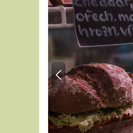
ZDENĚK
ČESKO NA TALÍŘI
POHLREICH
KAROLÍNA,
JAROSLAV SAPÍK
DOMÁCÍ
KUCHAŘKA
KAROLÍNA
KAMBERSKÁ