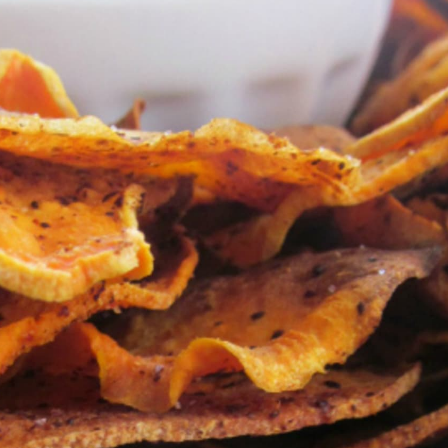
ŠÉFREDAK
VYCHYTÁVKY
SOUTĚŽ FR
NA NÁKUPECH
ČASOPIS