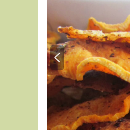
ZDENĚK
ČESKO NA TALÍŘI
POHLREICH
KAROLÍNA,
JAROSLAV SAPÍK
DOMÁCÍ
KUCHAŘKA
KAROLÍNA
KAMBERSKÁ