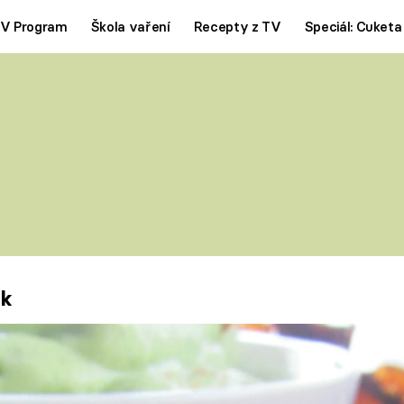
V Program
Škola vaření
Recepty z TV
Speciál: Cuketa
Polévky
Saláty
ČESKÁ KLASIKA
TĚSTOVIN
SILNÉ VÝVARY
SLADKÉ
KRÉMOVÉ
BEZMASÁ J
ek
y
Tipy a triky
Novink
KAM ZA JÍDLEM
BLOG