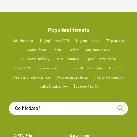
Populární témata
Jak zhubnout
Nejlepší filmy 2024
Nejlepší horory
TV program
Změna času
Partie
Počasí
Kdy budou volby
ZOO Nové začátky
Auto – katalog
7 pádů Honzy Dědka
Volby 2025
Svařené víno
Tatarák podle Pohlreicha
Aloe vera
Pěstování lichořeřišnice
Výpočet ascendentu
Tvarohové knedlíky
Nejlepší palačinky
Švestkový koláč
O FTV Prima
Management