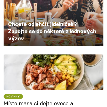
Škola vaření
Recepty z TV
Chcete odlehčit jídelníček?
Speciál: Cuketa
Zapojte se do některé z lednových
výzev
Těhotnej kuchař
Sledujte prima+
Přihlášení
Sledujte nás
NOVINKY
Místo masa si dejte ovoce a